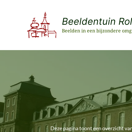
Ga
naar
Beeldentuin Ro
de
inhoud
Beelden in een bijzondere omg
Deze pagina toont een overzicht van 