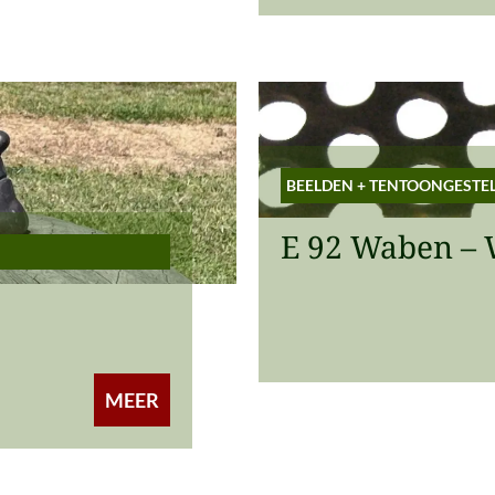
BEELDEN
+
TENTOONGESTE
E 92 Waben – 
MEER