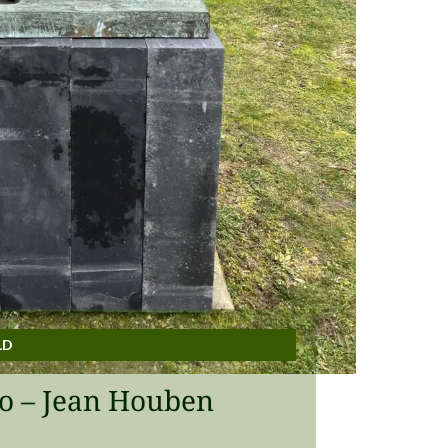
LD
so – Jean Houben