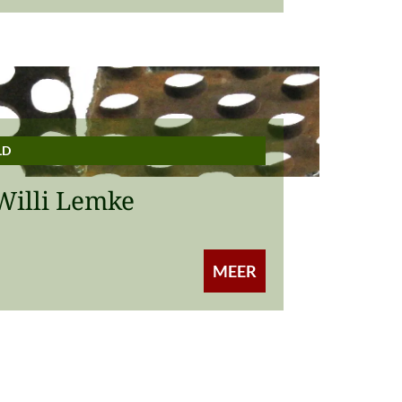
LD
Willi Lemke
MEER