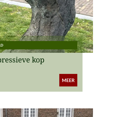
LD
pressieve kop
MEER