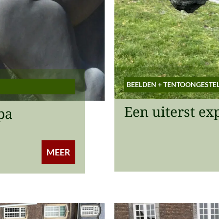
BEELDEN
+
TENTOONGESTE
Een uiterst ex
pa
MEER