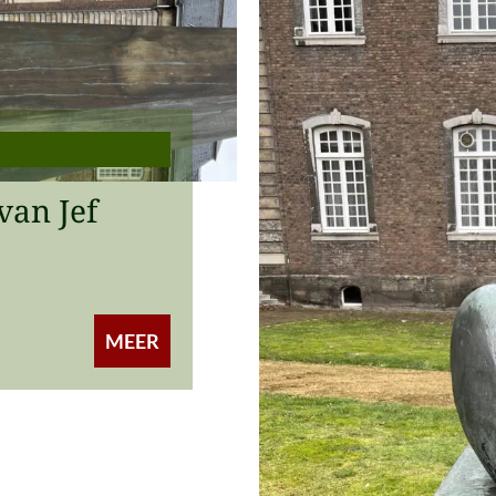
van Jef
MEER