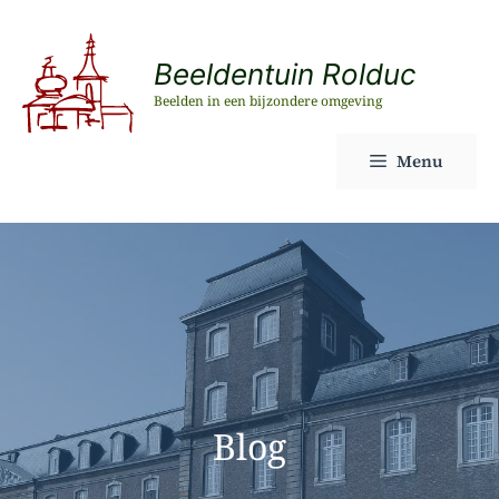
Ga
naar
Beeldentuin Rolduc
de
Beelden in een bijzondere omgeving
inhoud
Menu
Blog