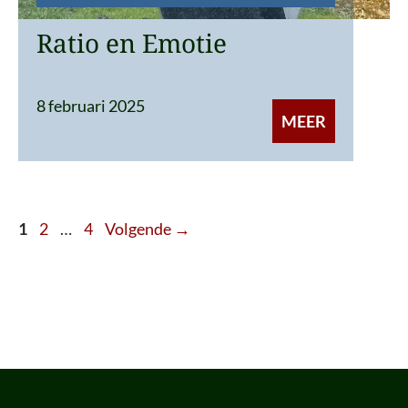
Ratio en Emotie
8 februari 2025
MEER
Pagina
Pagina
Pagina
1
2
…
4
Volgende
→