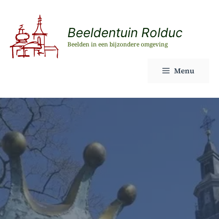
Ga
naar
Beeldentuin Rolduc
de
Beelden in een bijzondere omgeving
inhoud
Menu