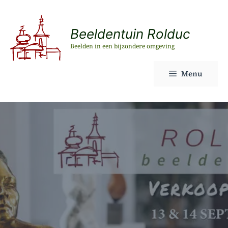
Ga
naar
Beeldentuin Rolduc
de
Beelden in een bijzondere omgeving
inhoud
Menu