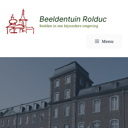
Ga
naar
Beeldentuin Rolduc
de
Beelden in een bijzondere omgeving
inhoud
Menu