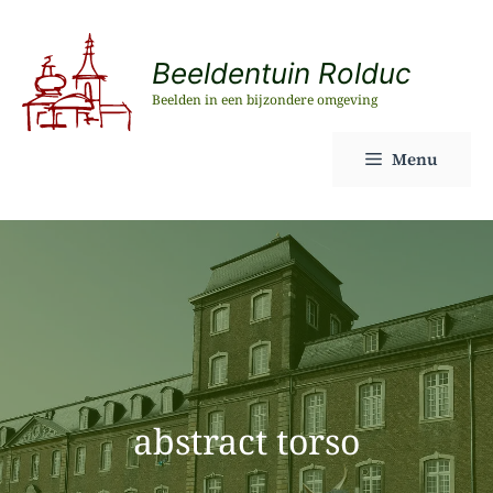
Ga
naar
Beeldentuin Rolduc
de
Beelden in een bijzondere omgeving
inhoud
Menu
abstract torso