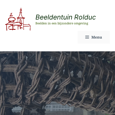
Ga
naar
Beeldentuin Rolduc
de
Beelden in een bijzondere omgeving
inhoud
Menu