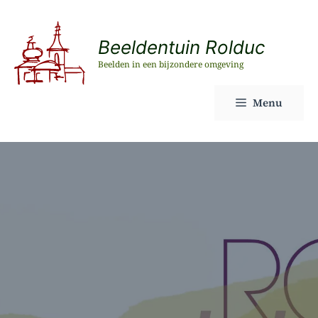
Ga
naar
Beeldentuin Rolduc
de
Beelden in een bijzondere omgeving
inhoud
Menu