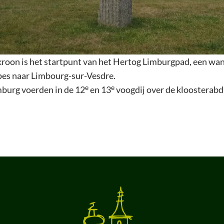
oon is het startpunt van het Hertog Limburgpad, een wa
pes naar Limbourg-sur-Vesdre.
e
e
burg voerden in de 12
en 13
voogdij over de kloosterabdi