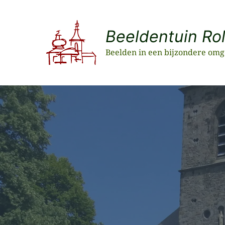
Ga
naar
Beeldentuin Ro
de
inhoud
Beelden in een bijzondere omg