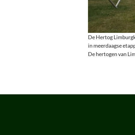
De Hertog Limburgkr
in meerdaagse etap
De hertogen van Lim