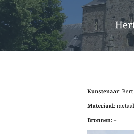
Her
Kunstenaar
: Ber
Materiaal
: metaa
Bronnen
: –