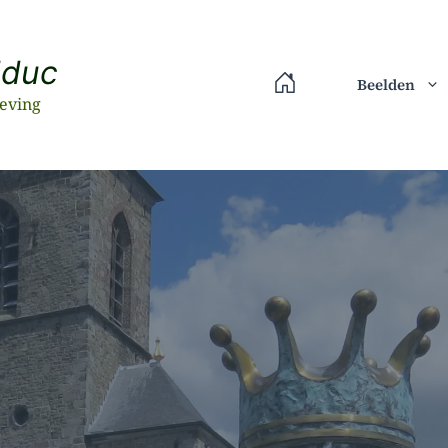
lduc
Beelden
eving