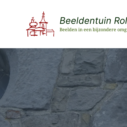
Ga
naar
Beeldentuin Ro
de
inhoud
Beelden in een bijzondere omg