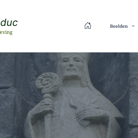
lduc
Beelden
eving