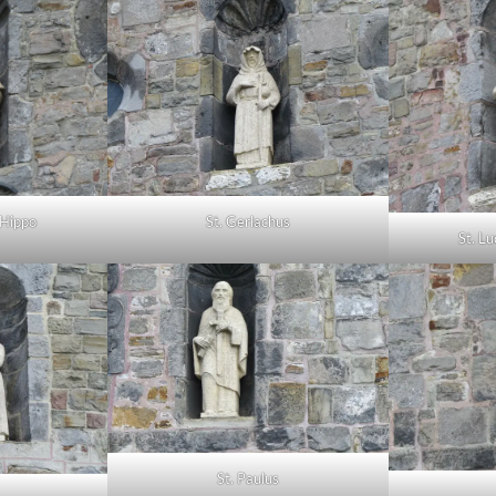
 Hippo
St. Gerlachus
St. L
St. Paulus