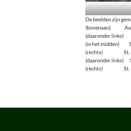
De beelden zijn gema
(bovenaan) Augus
(daaronder links) S
(in het midden) S
(rechts) St. B
(daaronder links) S
(rechts) St. P