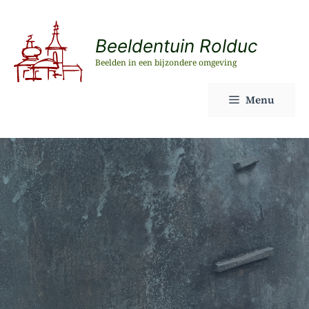
Ga
naar
Beeldentuin Rolduc
de
Beelden in een bijzondere omgeving
inhoud
Menu